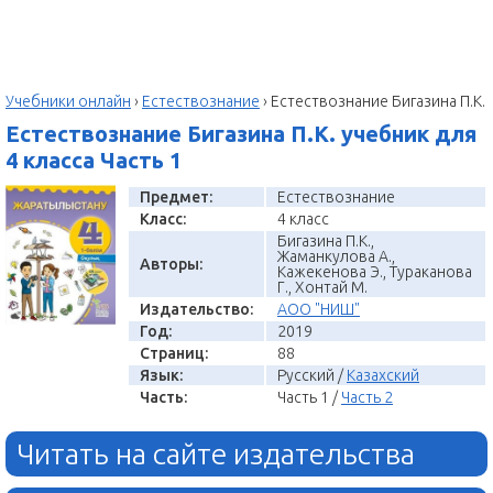
Учебники онлайн
›
Естествознание
›
Естествознание Бигазина П.К.
Естествознание Бигазина П.К. учебник для
4 класса Часть 1
Предмет:
Естествознание
Класс:
4 класс
Бигазина П.К.,
Жаманкулова А.,
Авторы:
Кажекенова Э., Тураканова
Г., Хонтай М.
Издательство:
АОО "НИШ"
Год:
2019
Страниц:
88
Язык:
Русский /
Казахский
Часть:
Часть 1 /
Часть 2
Читать на сайте издательства