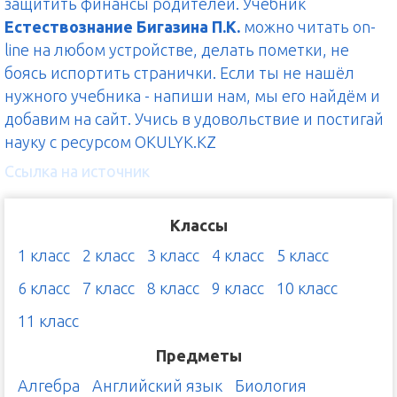
защитить финансы родителей. Учебник
Естествознание Бигазина П.К.
можно читать on-
line на любом устройстве, делать пометки, не
боясь испортить странички. Если ты не нашёл
нужного учебника - напиши нам, мы его найдём и
добавим на сайт. Учись в удовольствие и постигай
науку с ресурсом OKULYK.KZ
Ссылка на источник
Классы
1 класс
2 класс
3 класс
4 класс
5 класс
6 класс
7 класс
8 класс
9 класс
10 класс
11 класс
Предметы
Алгебра
Английский язык
Биология