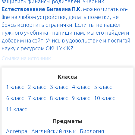
защитить финансы родителей. Учебник
Естествознание Бигазина П.К.
можно читать on-
line на любом устройстве, делать пометки, не
боясь испортить странички. Если ты не нашёл
нужного учебника - напиши нам, мы его найдём и
добавим на сайт. Учись в удовольствие и постигай
науку с ресурсом OKULYK.KZ
Ссылка на источник
Классы
1 класс
2 класс
3 класс
4 класс
5 класс
6 класс
7 класс
8 класс
9 класс
10 класс
11 класс
Предметы
Алгебра
Английский язык
Биология