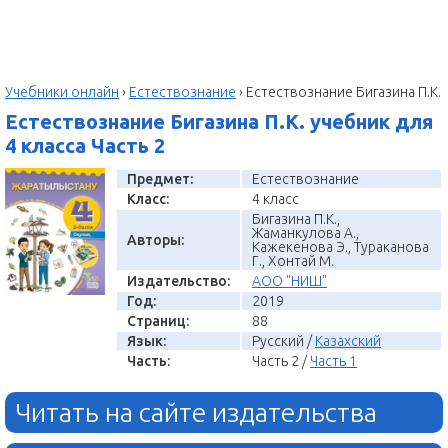
Учебники онлайн
›
Естествознание
›
Естествознание Бигазина П.К.
Естествознание Бигазина П.К. учебник для
4 класса Часть 2
Предмет:
Естествознание
Класс:
4 класс
Бигазина П.К.,
Жаманкулова А.,
Авторы:
Кажекенова Э., Тураканова
Г., Хонтай М.
Издательство:
АОО "НИШ"
Год:
2019
Страниц:
88
Язык:
Русский /
Казахский
Часть:
Часть 2 /
Часть 1
Читать на сайте издательства