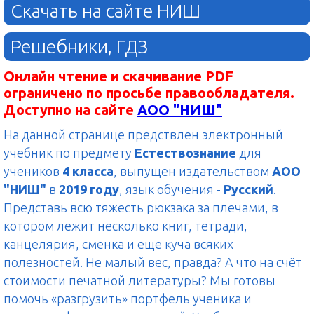
Скачать на сайте НИШ
Решебники, ГДЗ
Онлайн чтение и скачивание PDF
ограничено по просьбе правообладателя.
Доступно на сайте
АОО "НИШ"
На данной странице предствлен электронный
учебник по предмету
Естествознание
для
учеников
4 класса
, выпущен издательством
АОО
"НИШ"
в
2019 году
, язык обучения -
Русский
.
Представь всю тяжесть рюкзака за плечами, в
котором лежит несколько книг, тетради,
канцелярия, сменка и еще куча всяких
полезностей. Не малый вес, правда? А что на счёт
стоимости печатной литературы? Мы готовы
помочь «разгрузить» портфель ученика и