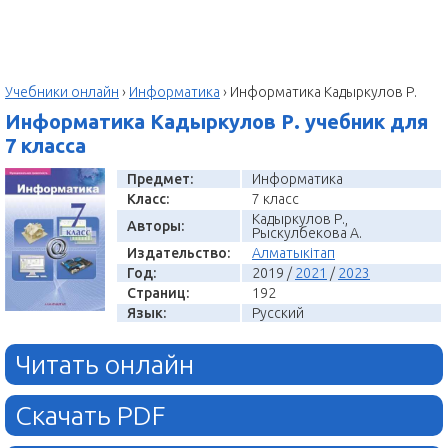
Учебники онлайн
›
Информатика
›
Информатика Кадыркулов Р.
Информатика Кадыркулов Р. учебник для
7 класса
Предмет:
Информатика
Класс:
7 класс
Кадыркулов Р.,
Авторы:
Рыскулбекова А.
Издательство:
Алматыкітап
Год:
2019 /
2021
/
2023
Страниц:
192
Язык:
Русский
Читать онлайн
Скачать PDF