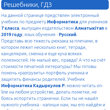
Решебники, ГДЗ
На данной странице предствлен электронный
учебник по предмету
Информатика
для учеников
7 класса
, выпущен издательством
Алматыкітап
в
2019 году
, язык обучения -
Русский
.
Представь всю тяжесть рюкзака за плечами, в
котором лежит несколько книг, тетради,
канцелярия, сменка и еще куча всяких
полезностей. Не малый вес, правда? А что на счёт
стоимости печатной литературы? Мы готовы
помочь «разгрузить» портфель ученика и
защитить финансы родителей. Учебник
Информатика Кадыркулов Р.
можно читать on-
line на любом устройстве, делать пометки, не
боясь испортить странички. Если ты не нашёл
нужного учебника - напиши нам, мы его найдём и