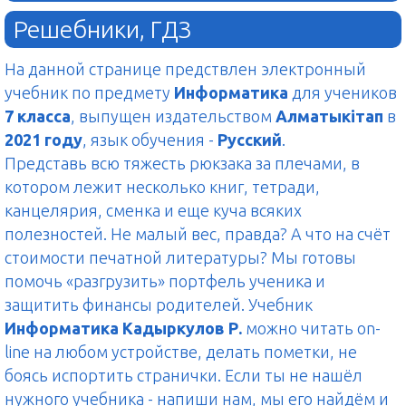
Решебники, ГДЗ
На данной странице предствлен электронный
учебник по предмету
Информатика
для учеников
7 класса
, выпущен издательством
Алматыкітап
в
2021 году
, язык обучения -
Русский
.
Представь всю тяжесть рюкзака за плечами, в
котором лежит несколько книг, тетради,
канцелярия, сменка и еще куча всяких
полезностей. Не малый вес, правда? А что на счёт
стоимости печатной литературы? Мы готовы
помочь «разгрузить» портфель ученика и
защитить финансы родителей. Учебник
Информатика Кадыркулов Р.
можно читать on-
line на любом устройстве, делать пометки, не
боясь испортить странички. Если ты не нашёл
нужного учебника - напиши нам, мы его найдём и