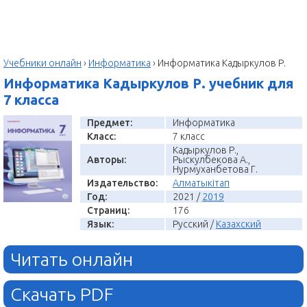
Учебники онлайн
›
Информатика
›
Информатика Кадыркулов Р.
Информатика Кадыркулов Р. учебник для
7 класса
Предмет:
Информатика
Класс:
7 класс
Кадыркулов Р.,
Авторы:
Рыскулбекова А.,
Нурмуханбетова Г.
Издательство:
Алматыкітап
Год:
2021 /
2019
Страниц:
176
Язык:
Русский /
Казахский
Читать онлайн
Скачать PDF